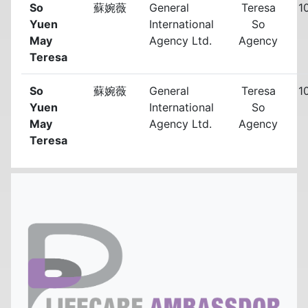
So
蘇婉薇
General
Teresa
1
Yuen
International
So
May
Agency Ltd.
Agency
Teresa
So
蘇婉薇
General
Teresa
1
Yuen
International
So
May
Agency Ltd.
Agency
Teresa