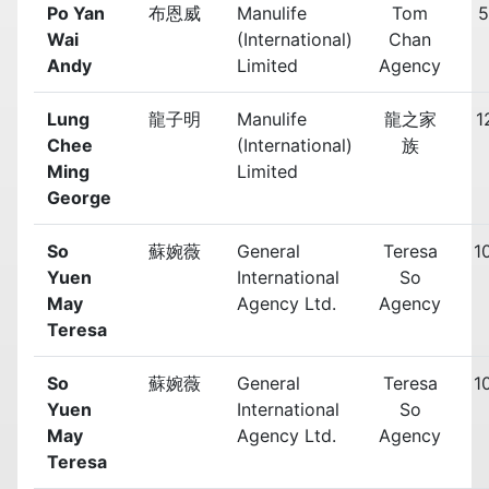
Po Yan
布恩威
Manulife
Tom
5
Wai
(International)
Chan
Andy
Limited
Agency
Lung
龍子明
Manulife
龍之家
1
Chee
(International)
族
Ming
Limited
George
So
蘇婉薇
General
Teresa
1
Yuen
International
So
May
Agency Ltd.
Agency
Teresa
So
蘇婉薇
General
Teresa
1
Yuen
International
So
May
Agency Ltd.
Agency
Teresa