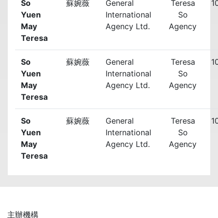
So
蘇婉薇
General
Teresa
1
Yuen
International
So
May
Agency Ltd.
Agency
Teresa
So
蘇婉薇
General
Teresa
1
Yuen
International
So
May
Agency Ltd.
Agency
Teresa
So
蘇婉薇
General
Teresa
1
Yuen
International
So
May
Agency Ltd.
Agency
Teresa
主辦機構