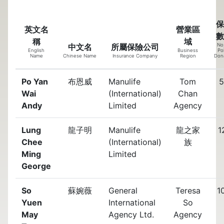
保
英文名
營業區
數
稱
域
中文名
所屬保險公司
No,
English
Business
Pol
Name
Chinese Name
Insurance Company
Region
Don
Po Yan
布恩威
Manulife
Tom
5
Wai
(International)
Chan
Andy
Limited
Agency
Lung
龍子明
Manulife
龍之家
1
Chee
(International)
族
Ming
Limited
George
So
蘇婉薇
General
Teresa
1
Yuen
International
So
May
Agency Ltd.
Agency