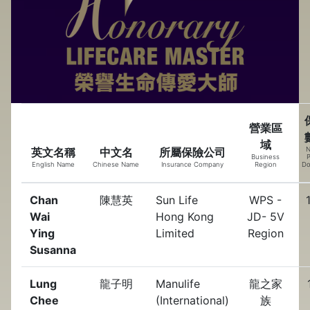
營業區
域
英文名稱
中文名
所屬保險公司
N
Business
P
English Name
Chinese Name
Insurance Company
Region
Do
Chan
陳慧英
Sun Life
WPS -
Wai
Hong Kong
JD- 5V
Ying
Limited
Region
Susanna
Lung
龍子明
Manulife
龍之家
Chee
(International)
族