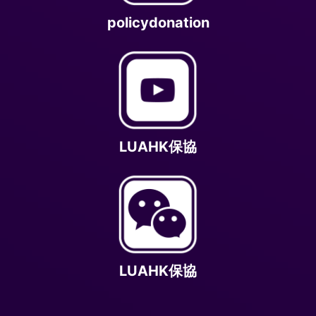
policydonation
LUAHK保協
LUAHK保協