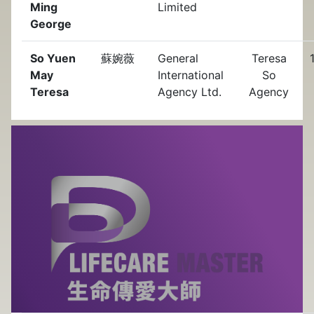
Ming
Limited
George
So Yuen
蘇婉薇
General
Teresa
May
International
So
Teresa
Agency Ltd.
Agency