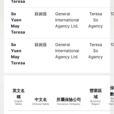
Teresa
So
蘇婉薇
General
Teresa
1
Yuen
International
So
May
Agency Ltd.
Agency
Teresa
So
蘇婉薇
General
Teresa
1
Yuen
International
So
May
Agency Ltd.
Agency
Teresa
保
英文名
營業區
數
稱
域
中文名
所屬保險公司
No,
English
Business
Pol
Name
Chinese Name
Insurance Company
Region
Don