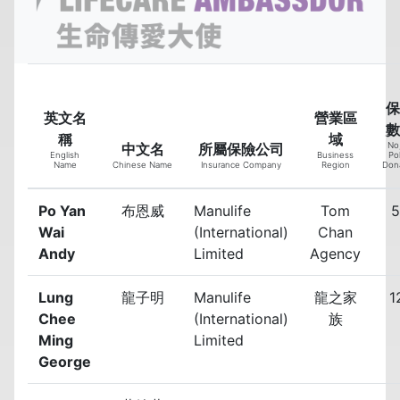
保
英文名
營業區
數
稱
域
中文名
所屬保險公司
No,
English
Business
Pol
Name
Chinese Name
Insurance Company
Region
Don
Po Yan
布恩威
Manulife
Tom
5
Wai
(International)
Chan
Andy
Limited
Agency
Lung
龍子明
Manulife
龍之家
1
Chee
(International)
族
Ming
Limited
George